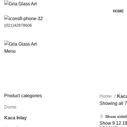
HOME
(021)42878606
HUBUNGI KAMI
Menu
Kaca Inlay
Categories
Product categories
Home
Kaca
Showing all 7
Dome
Show side
Kaca Inlay
Show
9
12
1