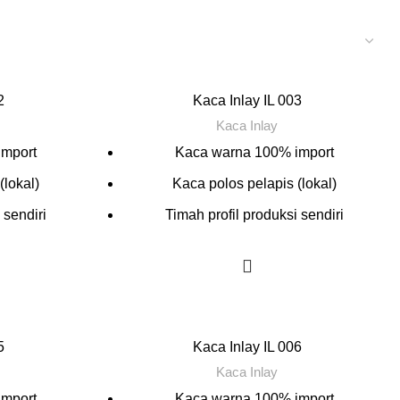
2
Kaca Inlay IL 003
Kaca Inlay
import
Kaca warna 100% import
(lokal)
Kaca polos pelapis (lokal)
 sendiri
Timah profil produksi sendiri
5
Kaca Inlay IL 006
Kaca Inlay
import
Kaca warna 100% import