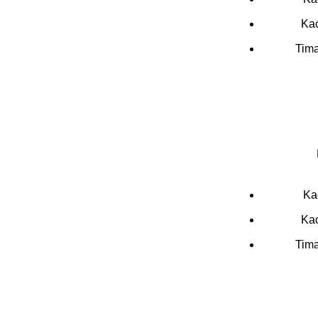
Kac
Tima
Ka
Kac
Tima